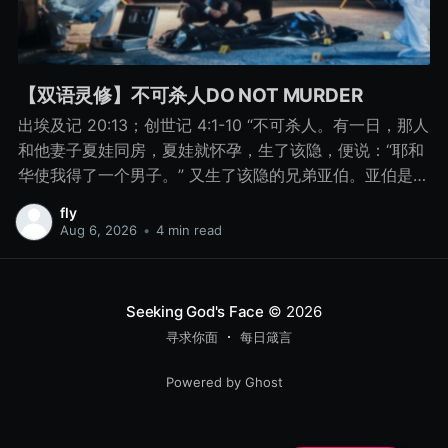
【双语灵修】不可杀人DO NOT MURDER
出埃及记 20:13；创世记 4:1-10 “不可杀人。有一日，那人
和他妻子夏娃同房，夏娃就怀孕，生了该隐，便说：“耶和
华使我得了一个男子。” 又生了该隐的兄弟亚伯。亚伯是牧
羊的，该隐是种地的。 有一日，该隐拿地里的出产为供物
fly
献给耶和华， 亚伯也将他羊群中头生的和羊的脂油献上。
Aug 6, 2026
•
4 min read
耶和华看中了亚伯和他的供物， 只是看不中该隐和他的供
物。该隐就大大地发怒，变了脸色。 耶和华对该隐说：“你
为什么发怒呢？你为什么变了脸色呢？ 你若行得好，岂不
Seeking God's Face
© 2026
蒙悦纳？你若行得不好，罪就伏在门前。它必恋慕你，你
寻求你面
每日箴言
却要制伏它。” 该隐与他兄弟亚伯说话，二人正在田间，该
隐起来打他兄弟亚伯，把他杀了。 耶和华对该隐说：“你兄
Powered by Ghost
弟亚伯在哪里？”他说：“我不知道。我岂是看守我兄弟的
吗？”耶和华说：“你做了什么事呢？你兄弟的血有声音从地