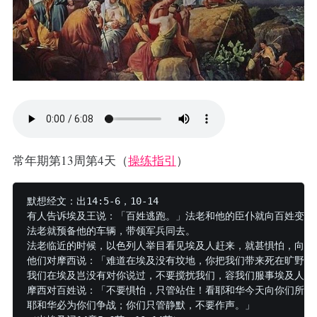
常年期第13周第4天（
操练指引
）
默想经文：出14:5-6，10-14

有人告诉埃及王说：「百姓逃跑。」法老和他的臣仆就向百姓变心
法老就预备他的车辆，带领军兵同去。

法老临近的时候，以色列人举目看见埃及人赶来，就甚惧怕，向耶和
他们对摩西说：「难道在埃及没有坟地，你把我们带来死在旷野么
我们在埃及岂没有对你说过，不要搅扰我们，容我们服事埃及人吗
摩西对百姓说：「不要惧怕，只管站住！看耶和华今天向你们所要
耶和华必为你们争战；你们只管静默，不要作声。」
