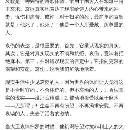
哀歌是一种独特的诗歌体裁，常用于困苦人在艰难中向
主哀求。哀歌真实地表达了现实给诗人内心带来的冲
击、忧伤和痛苦。或许，对于扫罗的死，最简单的哀歌
就是：他死了，他死了！他是一个人所爱戴、所尊重的
人。
哀伤的表达，是很重要的。首先，它承认现实的真实。
其次，它是对真实现实的不满和抗拒。哀伤，意味着拒
绝麻木。第三，在对错误现实的否定中，它指向更深的
渴望和安慰。哀伤，说明我们鲜活地活着。
现实生活中少见哀恸的人，因为世界的体面让人觉得这
是不合时宜的，不合体统的。但不哀恸的人，1. 否认真
实的现实——没那么糟糕；2. 被动地接受以至于麻木
——无所谓；3. 生命不再有盼望，不再渴求安慰。不再
哀恸的人，失去了活着的激情。
当大卫哀悼扫罗的时候，他饥渴盼望对抗非利士人的大