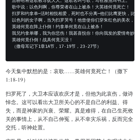
且吩咐将这歌教导犹大人。这歌名叫弓歌，写在雅煞珥书上。

歌中说：以色列啊，你尊荣者在山上被杀！大英雄何竟死亡！

扫罗和约拿单─活时相悦相爱，死时也不分离─他们比鹰更快，比狮
以色列的女子啊，当为扫罗哭号！他曾使你们穿朱红色的美衣，使你
英雄何竟在阵上仆倒！约拿单何竟在山上被杀！

我兄约拿单哪，我为你悲伤！我甚喜悦你！你向我发的爱情奇妙非常
英雄何竟仆倒！战具何竟灭没！ 

（撒母耳记下1章1A节，17-19节，23-27节）

今天集中默想的是：哀歌……英雄何竟死亡！（撒下
1:18-19）
扫罗死了，大卫本应该欢庆才是，但他为此哀伤，做诗
悼念。这可以看出大卫所关心的不是自己的利益、得
失，而是神家的兴衰、荣耀。真是难得，在自己生死攸
关的事情上，从不自己伸冤，从不幸灾乐祸，反而完全
交托，听神处置。