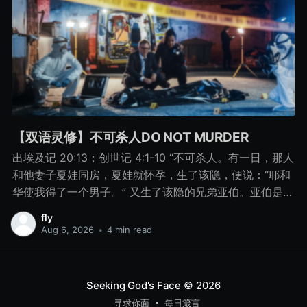
【双语灵修】不可杀人DO NOT MURDER
出埃及记 20:13；创世记 4:1-10 “不可杀人。有一日，那人
和他妻子夏娃同房，夏娃就怀孕，生了该隐，便说：“耶和
华使我得了一个男子。” 又生了该隐的兄弟亚伯。亚伯是牧
羊的，该隐是种地的。 有一日，该隐拿地里的出产为供物
fly
献给耶和华， 亚伯也将他羊群中头生的和羊的脂油献上。
Aug 6, 2026
•
4 min read
耶和华看中了亚伯和他的供物， 只是看不中该隐和他的供
物。该隐就大大地发怒，变了脸色。 耶和华对该隐说：“你
为什么发怒呢？你为什么变了脸色呢？ 你若行得好，岂不
Seeking God's Face
© 2026
蒙悦纳？你若行得不好，罪就伏在门前。它必恋慕你，你
寻求你面
每日箴言