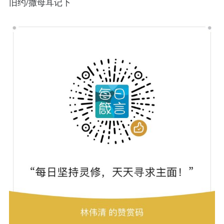
旧约/撒母耳记下