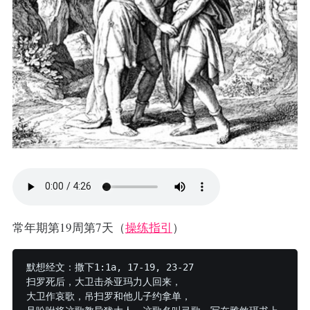
常年期第19周第7天（
操练指引
）
默想经文：撒下1:1a, 17-19, 23-27

扫罗死后，大卫击杀亚玛力人回来，

大卫作哀歌，吊扫罗和他儿子约拿单，
