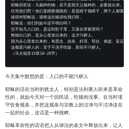
耶稣回答说：凡栽种的物，若不是我天父栽种的，必要拔出来。

任凭他们吧！他们是瞎眼领路的；若是瞎子领瞎子，两个人都要掉在
彼得对耶稣说：请将这比喻讲给我们听。

耶稣说：你们到如今还不明白吗？

岂不知凡入口的，是运到肚子里，又落在茅厕里吗？

惟独出口的，是从心里发出来的，这才污秽人。

因为从心里发出来的，有恶念、凶杀、奸淫、苟合、偷盗、妄证、谤
这都是污秽人的；至于不洗手吃饭，那却不污秽人。

（马太福音15章10-20节）

今天集中默想的是：入口的不能污秽人
耶稣的话在当时的犹太人，特别是法利赛人听来是革命
性的，就如今天对一个回民说，吃猪肉没事。在当时谨
守饮食规条，并把这规条与宗教上的洁净与不洁净连在
一起的社会，这话是一种挑衅。
耶稣革命性的话语把人从律法的条文中释放出来，让人