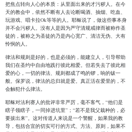
把焦点转向人心的本质：从里面出来的才污秽人。在今
天的教会中，依然不断有人去论断喝酒、抽烟、吃血、
玩游戏、唱卡拉Ok等等的人。耶稣说了，做这些事本身
并不会污秽人。没有人是因为严守清规戒律而被称作圣
徒的，被称之为圣徒的乃是内心宽广、清洁无伪、大有
怜悯的人。
律法和规则是好的，也是必须的，能建立人，引导帮助
我们在圣约中自由地践行彼此相爱。但若失去了彼此相
爱的心，一切的律法、规则都成了鸣的锣，响的钹一
般。保罗说，律法的总归就是爱。真正活在爱里的，不
会触犯什么律法。
耶稣对法利赛人的批评非常严厉，毫不客气，“他们是
瞎子领瞎子，一同掉进坑里”；“若不是我父栽种的，必
要拔出来”。这对传道人来说是一个警醒，如果我的教
导，包括合宜的切实可行的方式、方法、原则，如果不