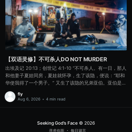
【双语灵修】不可杀人DO NOT MURDER
出埃及记 20:13；创世记 4:1-10 “不可杀人。有一日，那人
和他妻子夏娃同房，夏娃就怀孕，生了该隐，便说：“耶和
华使我得了一个男子。” 又生了该隐的兄弟亚伯。亚伯是牧
羊的，该隐是种地的。 有一日，该隐拿地里的出产为供物
fly
献给耶和华， 亚伯也将他羊群中头生的和羊的脂油献上。
Aug 6, 2026
•
4 min read
耶和华看中了亚伯和他的供物， 只是看不中该隐和他的供
物。该隐就大大地发怒，变了脸色。 耶和华对该隐说：“你
为什么发怒呢？你为什么变了脸色呢？ 你若行得好，岂不
Seeking God's Face
© 2026
蒙悦纳？你若行得不好，罪就伏在门前。它必恋慕你，你
寻求你面
每日箴言