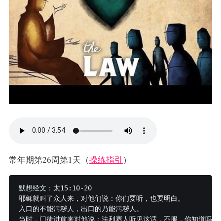
常年期第26周第1天（
操练指引
）
默想经文：太15:10-20

耶稣就叫了众人来，对他们说：你们要听，也要明白。

入口的不能污秽人，出口的乃能污秽人。

当时，门徒进前来对他说：法利赛人听见这话，不服，你知道吗？
