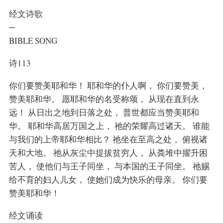
经文诗歌
─
BIBLE SONG
诗113
你们要赞美耶和华！ 耶和华的仆人啊， 你们要赞美，
赞美耶和华。 愿耶和华的名受称颂， 从现在直到永
远！ 从日出之地到日落之处， 普世都应当赞美耶和
华。 耶和华高居万国之上， 祂的荣耀高过诸天。 谁能
与我们的上帝耶和华相比？ 祂坐在至高之处， 俯视诸
天和大地。 祂从灰尘中提拔贫穷人， 从粪堆中擢升困
苦人， 使他们与王子同坐， 与本国的王子同坐。 祂赐
给不育的妇人儿女， 使她们成为快乐的母亲。 你们要
赞美耶和华！
经文诵读