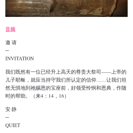
音频
邀 请
─
INVITATION
我们既然有一位已经升上高天的尊贵大祭司——上帝的
儿子耶稣，就应当持守我们所认定的信仰……让我们坦
然无惧地到祂赐恩的宝座前，好领受怜悯和恩典，作随
时的帮助。（来4：14，16）
安 静
─
QUIET