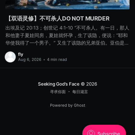
【双语灵修】不可杀人DO NOT MURDER
出埃及记 20:13；创世记 4:1-10 “不可杀人。有一日，那人
和他妻子夏娃同房，夏娃就怀孕，生了该隐，便说：“耶和
华使我得了一个男子。” 又生了该隐的兄弟亚伯。亚伯是牧
羊的，该隐是种地的。 有一日，该隐拿地里的出产为供物
fly
献给耶和华， 亚伯也将他羊群中头生的和羊的脂油献上。
Aug 6, 2026
•
4 min read
耶和华看中了亚伯和他的供物， 只是看不中该隐和他的供
物。该隐就大大地发怒，变了脸色。 耶和华对该隐说：“你
为什么发怒呢？你为什么变了脸色呢？ 你若行得好，岂不
Seeking God's Face
© 2026
蒙悦纳？你若行得不好，罪就伏在门前。它必恋慕你，你
寻求你面
每日箴言
却要制伏它。” 该隐与他兄弟亚伯说话，二人正在田间，该
隐起来打他兄弟亚伯，把他杀了。 耶和华对该隐说：“你兄
Powered by Ghost
弟亚伯在哪里？”他说：“我不知道。我岂是看守我兄弟的
吗？”耶和华说：“你做了什么事呢？你兄弟的血有声音从地
里向我哀告。 8月15日 不可杀人 “你做了什么事呢？你兄
弟的血有声音从地里向我哀告。” - 创世记