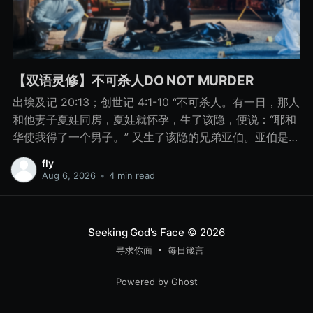
【双语灵修】不可杀人DO NOT MURDER
出埃及记 20:13；创世记 4:1-10 “不可杀人。有一日，那人
和他妻子夏娃同房，夏娃就怀孕，生了该隐，便说：“耶和
华使我得了一个男子。” 又生了该隐的兄弟亚伯。亚伯是牧
羊的，该隐是种地的。 有一日，该隐拿地里的出产为供物
fly
献给耶和华， 亚伯也将他羊群中头生的和羊的脂油献上。
Aug 6, 2026
•
4 min read
耶和华看中了亚伯和他的供物， 只是看不中该隐和他的供
物。该隐就大大地发怒，变了脸色。 耶和华对该隐说：“你
为什么发怒呢？你为什么变了脸色呢？ 你若行得好，岂不
Seeking God's Face
© 2026
蒙悦纳？你若行得不好，罪就伏在门前。它必恋慕你，你
寻求你面
每日箴言
却要制伏它。” 该隐与他兄弟亚伯说话，二人正在田间，该
隐起来打他兄弟亚伯，把他杀了。 耶和华对该隐说：“你兄
Powered by Ghost
弟亚伯在哪里？”他说：“我不知道。我岂是看守我兄弟的
吗？”耶和华说：“你做了什么事呢？你兄弟的血有声音从地