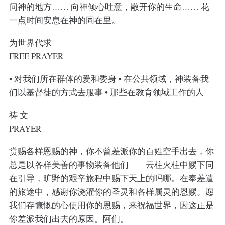
问神的地方…… 向神倾心吐意，敞开你的生命…… 花
一点时间安息在神的同在里。
为世界代求
FREE PRAYER
• 对我们所在群体的爱和委身 • 在公共领域，神装备我
们以基督徒的方式去服事 • 那些在教育领域工作的人
祷 文
PRAYER
赏赐各样恩赐的神，你不曾差派你的百姓空手出去，你
总是以各样美善的事物装备他们——云柱火柱中赐下同
在引导，旷野的艰辛旅程中赐下天上的吗哪。在奉差遣
的旅途中，感谢你浇灌你的圣灵和各样属灵的恩赐。愿
我们存慷慨的心使用你的恩赐，来祝福世界，因这正是
你差派我们出去的原因。阿们。