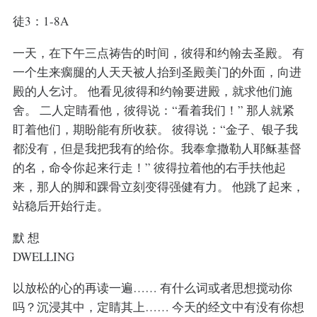
徒3：1-8A
一天，在下午三点祷告的时间，彼得和约翰去圣殿。 有
一个生来瘸腿的人天天被人抬到圣殿美门的外面，向进
殿的人乞讨。 他看见彼得和约翰要进殿，就求他们施
舍。 二人定睛看他，彼得说：“看着我们！” 那人就紧
盯着他们，期盼能有所收获。 彼得说：“金子、银子我
都没有，但是我把我有的给你。我奉拿撒勒人耶稣基督
的名，命令你起来行走！” 彼得拉着他的右手扶他起
来，那人的脚和踝骨立刻变得强健有力。 他跳了起来，
站稳后开始行走。
默 想
DWELLING
以放松的心的再读一遍…… 有什么词或者思想搅动你
吗？沉浸其中，定睛其上…… 今天的经文中有没有你想