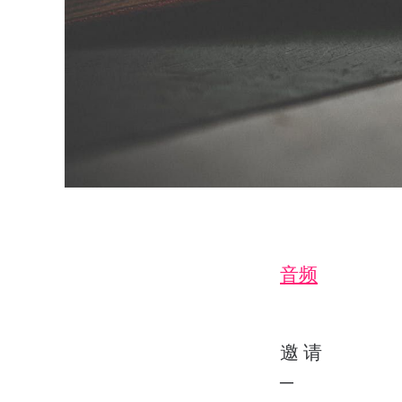
音频
邀 请
─