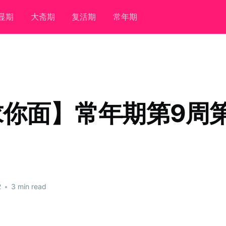
显期
大斋期
复活期
常年期
你面】常年期第9周
2
•
3 min read