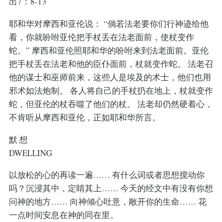
出7：8-13
耶和华对摩西和亚伦说： “倘若法老要你们行神迹给他
看，你就吩咐亚伦把手杖丢在法老面前，使杖变作
蛇。” 摩西和亚伦照耶和华的吩咐来到法老面前。亚伦
把手杖丢在法老和他的臣仆面前，杖就变作蛇。 法老召
他的谋士和巫师前来，这些人是埃及的术士，他们也用
邪术如法炮制。 各人将自己的手杖扔在地上，杖就变作
蛇，但亚伦的杖吞噬了他们的杖。 法老却仍然硬着心，
不肯听从摩西和亚伦，正如耶和华所言。
默 想
DWELLING
以放松的心的再读一遍…… 有什么词或者思想搅动你
吗？沉浸其中，定睛其上…… 今天的经文中有没有你想
问神的地方…… 向神倾心吐意，敞开你的生命…… 花
一点时间安息在神的同在里。