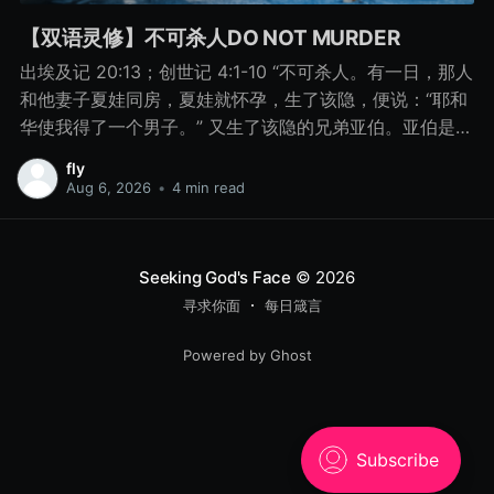
【双语灵修】不可杀人DO NOT MURDER
出埃及记 20:13；创世记 4:1-10 “不可杀人。有一日，那人
和他妻子夏娃同房，夏娃就怀孕，生了该隐，便说：“耶和
华使我得了一个男子。” 又生了该隐的兄弟亚伯。亚伯是牧
羊的，该隐是种地的。 有一日，该隐拿地里的出产为供物
fly
献给耶和华， 亚伯也将他羊群中头生的和羊的脂油献上。
Aug 6, 2026
•
4 min read
耶和华看中了亚伯和他的供物， 只是看不中该隐和他的供
物。该隐就大大地发怒，变了脸色。 耶和华对该隐说：“你
为什么发怒呢？你为什么变了脸色呢？ 你若行得好，岂不
Seeking God's Face
© 2026
蒙悦纳？你若行得不好，罪就伏在门前。它必恋慕你，你
寻求你面
每日箴言
却要制伏它。” 该隐与他兄弟亚伯说话，二人正在田间，该
隐起来打他兄弟亚伯，把他杀了。 耶和华对该隐说：“你兄
Powered by Ghost
弟亚伯在哪里？”他说：“我不知道。我岂是看守我兄弟的
吗？”耶和华说：“你做了什么事呢？你兄弟的血有声音从地
里向我哀告。 8月15日 不可杀人 “你做了什么事呢？你兄
弟的血有声音从地里向我哀告。” - 创世记