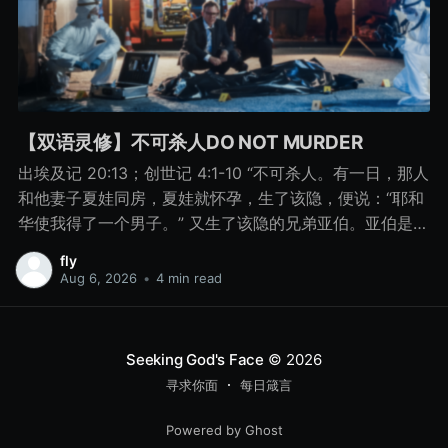
【双语灵修】不可杀人DO NOT MURDER
出埃及记 20:13；创世记 4:1-10 “不可杀人。有一日，那人
和他妻子夏娃同房，夏娃就怀孕，生了该隐，便说：“耶和
华使我得了一个男子。” 又生了该隐的兄弟亚伯。亚伯是牧
羊的，该隐是种地的。 有一日，该隐拿地里的出产为供物
fly
献给耶和华， 亚伯也将他羊群中头生的和羊的脂油献上。
Aug 6, 2026
•
4 min read
耶和华看中了亚伯和他的供物， 只是看不中该隐和他的供
物。该隐就大大地发怒，变了脸色。 耶和华对该隐说：“你
为什么发怒呢？你为什么变了脸色呢？ 你若行得好，岂不
Seeking God's Face
© 2026
蒙悦纳？你若行得不好，罪就伏在门前。它必恋慕你，你
寻求你面
每日箴言
却要制伏它。” 该隐与他兄弟亚伯说话，二人正在田间，该
隐起来打他兄弟亚伯，把他杀了。 耶和华对该隐说：“你兄
Powered by Ghost