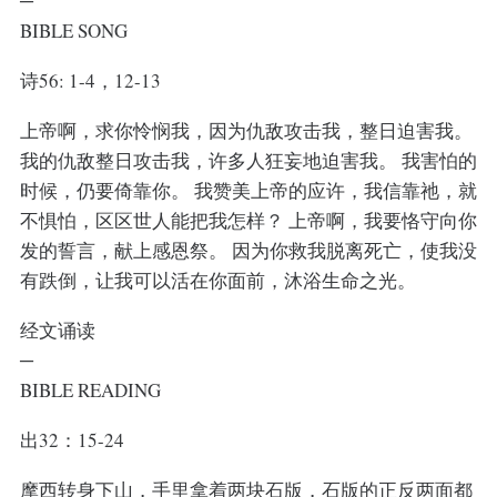
─
BIBLE SONG
诗56: 1-4，12-13
上帝啊，求你怜悯我，因为仇敌攻击我，整日迫害我。
我的仇敌整日攻击我，许多人狂妄地迫害我。 我害怕的
时候，仍要倚靠你。 我赞美上帝的应许，我信靠祂，就
不惧怕，区区世人能把我怎样？ 上帝啊，我要恪守向你
发的誓言，献上感恩祭。 因为你救我脱离死亡，使我没
有跌倒，让我可以活在你面前，沐浴生命之光。
经文诵读
─
BIBLE READING
出32：15-24
摩西转身下山，手里拿着两块石版，石版的正反两面都