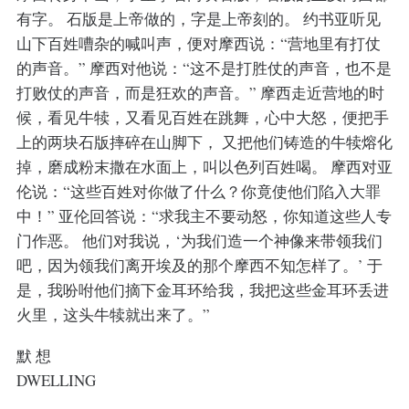
有字。 石版是上帝做的，字是上帝刻的。 约书亚听见
山下百姓嘈杂的喊叫声，便对摩西说：“营地里有打仗
的声音。” 摩西对他说：“这不是打胜仗的声音，也不是
打败仗的声音，而是狂欢的声音。” 摩西走近营地的时
候，看见牛犊，又看见百姓在跳舞，心中大怒，便把手
上的两块石版摔碎在山脚下， 又把他们铸造的牛犊熔化
掉，磨成粉末撒在水面上，叫以色列百姓喝。 摩西对亚
伦说：“这些百姓对你做了什么？你竟使他们陷入大罪
中！” 亚伦回答说：“求我主不要动怒，你知道这些人专
门作恶。 他们对我说，‘为我们造一个神像来带领我们
吧，因为领我们离开埃及的那个摩西不知怎样了。’ 于
是，我吩咐他们摘下金耳环给我，我把这些金耳环丢进
火里，这头牛犊就出来了。”
默 想
DWELLING