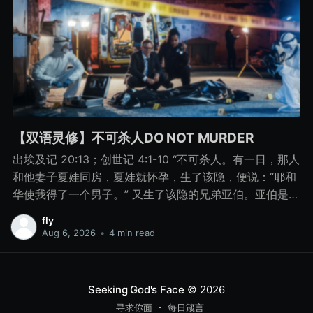
【双语灵修】不可杀人DO NOT MURDER
出埃及记 20:13；创世记 4:1-10 “不可杀人。有一日，那人
和他妻子夏娃同房，夏娃就怀孕，生了该隐，便说：“耶和
华使我得了一个男子。” 又生了该隐的兄弟亚伯。亚伯是牧
羊的，该隐是种地的。 有一日，该隐拿地里的出产为供物
fly
献给耶和华， 亚伯也将他羊群中头生的和羊的脂油献上。
Aug 6, 2026
•
4 min read
耶和华看中了亚伯和他的供物， 只是看不中该隐和他的供
物。该隐就大大地发怒，变了脸色。 耶和华对该隐说：“你
为什么发怒呢？你为什么变了脸色呢？ 你若行得好，岂不
Seeking God's Face
© 2026
蒙悦纳？你若行得不好，罪就伏在门前。它必恋慕你，你
寻求你面
每日箴言