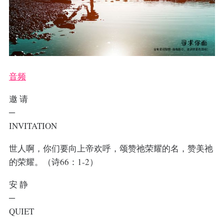
音频
邀 请
─
INVITATION
世人啊，你们要向上帝欢呼，颂赞祂荣耀的名，赞美祂
的荣耀。（诗66：1-2）
安 静
─
QUIET