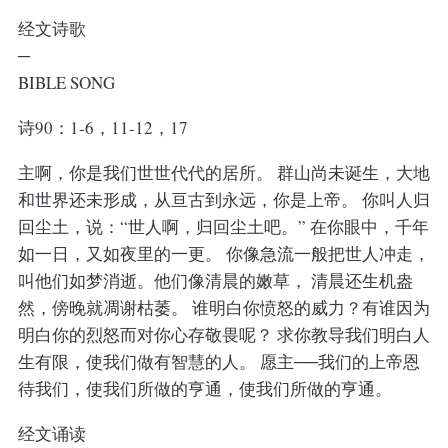
经文诗歌
─
BIBLE SONG
诗90：1-6，11-12，17
主啊，你是我们世世代代的居所。 群山尚未诞生，大地
和世界还未形成，从亘古到永远，你是上帝。 你叫人归
回尘土，说：“世人啊，归回尘土吧。” 在你眼中，千年
如一日，又如夜里的一更。 你像急流一般把世人冲走，
叫他们如梦消逝。他们像清晨的嫩草， 清晨还生机盎
然，傍晚就凋谢枯萎。 谁明白你愤怒的威力？有谁因为
明白你的烈怒而对你心存敬畏呢？ 求你教导我们明白人
生有限，使我们做有智慧的人。 愿主──我们的上帝恩
待我们，使我们所做的亨通，使我们所做的亨通。
经文诵读