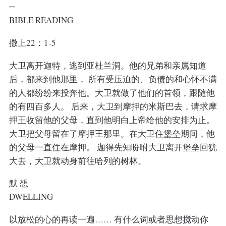
─
BIBLE READING
撒上22：1-5
大卫离开迦特，逃到亚杜兰洞。他的兄弟和亲属知道
后，都来到他那里， 所有受压迫的、负债的和心怀不满
的人都纷纷来投奔他。大卫就做了他们的首领，跟随他
的有四百多人。 后来，大卫到摩押的米斯巴去，请求摩
押王收留他的父母，直到他明白上帝给他的安排为止。
大卫把父母留在了摩押王那里。在大卫住堡垒期间，他
的父母一直住在摩押。 迦得先知吩咐大卫离开堡垒回犹
大去，大卫就动身前往哈列的树林。
默 想
DWELLING
以放松的心的再读一遍…… 有什么词或者思想搅动你