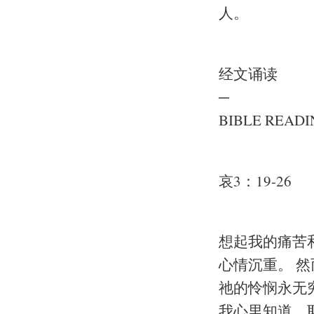
人。
经文诵读
─
BIBLE READI
哀3：19-26
想起我的痛苦
心情沉重。 
祂的怜悯永无
我心里知道，