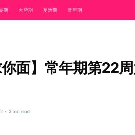
显期
大斋期
复活期
常年期
你面】常年期第22周
22
•
3 min read