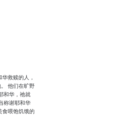
和华救赎的人，
。 他们在旷野
耶和华，祂就
当称谢耶和华
美食喂饱饥饿的