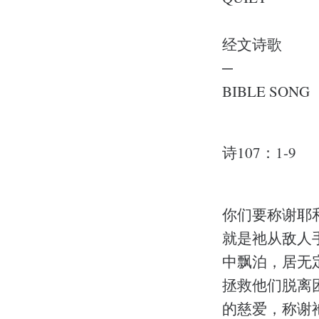
经文诗歌
─
BIBLE SONG
诗107：1-9
你们要称谢耶
就是祂从敌人
中飘泊，居无
拯救他们脱离
的慈爱，称谢