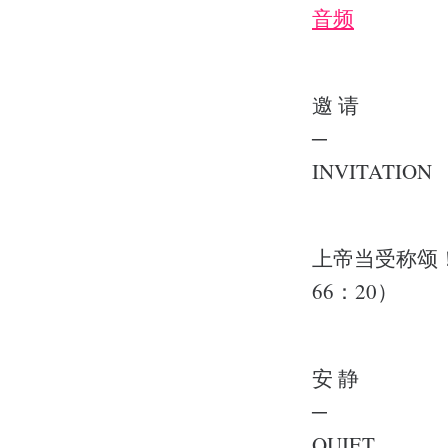
音频
邀 请
─
INVITATION
上帝当受称颂
66：20）
安 静
─
QUIET