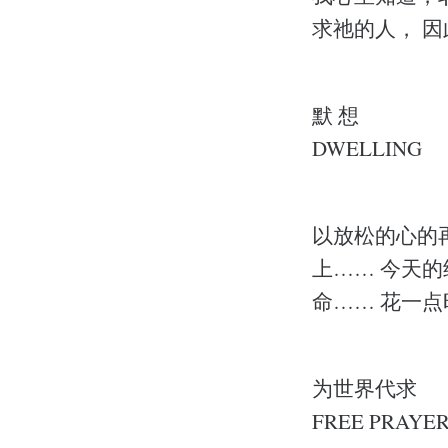
求祂的人， 
默 想
DWELLING
以放松的心的
上…… 今天
命…… 花一
为世界代求
FREE PRAYE