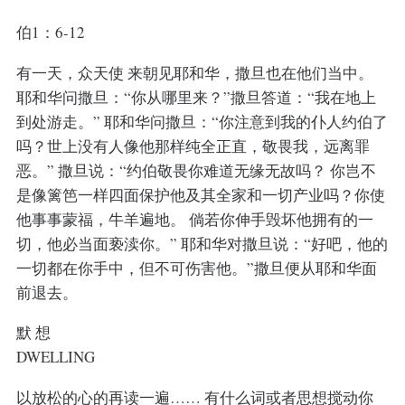
伯1：6-12
有一天，众天使 来朝见耶和华，撒旦也在他们当中。
耶和华问撒旦：“你从哪里来？”撒旦答道：“我在地上
到处游走。” 耶和华问撒旦：“你注意到我的仆人约伯了
吗？世上没有人像他那样纯全正直，敬畏我，远离罪
恶。” 撒旦说：“约伯敬畏你难道无缘无故吗？ 你岂不
是像篱笆一样四面保护他及其全家和一切产业吗？你使
他事事蒙福，牛羊遍地。 倘若你伸手毁坏他拥有的一
切，他必当面亵渎你。” 耶和华对撒旦说：“好吧，他的
一切都在你手中，但不可伤害他。”撒旦便从耶和华面
前退去。
默 想
DWELLING
以放松的心的再读一遍…… 有什么词或者思想搅动你