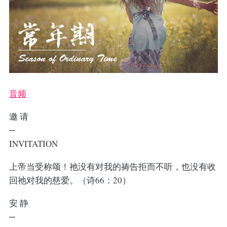
音频
邀 请
─
INVITATION
上帝当受称颂！祂没有对我的祷告拒而不听，也没有收
回祂对我的慈爱。（诗66：20）
安 静
─