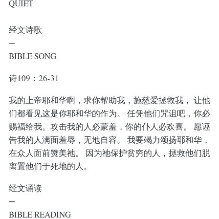
QUIET
经文诗歌
─
BIBLE SONG
诗109：26-31
我的上帝耶和华啊，求你帮助我，施慈爱拯救我， 让他
们都看见这是你耶和华的作为。 任凭他们咒诅吧，你必
赐福给我。攻击我的人必蒙羞，你的仆人必欢喜。 愿诬
告我的人满面羞辱，无地自容。 我要竭力颂扬耶和华，
在众人面前赞美祂。 因为祂保护贫穷的人，拯救他们脱
离置他们于死地的人。
经文诵读
─
BIBLE READING