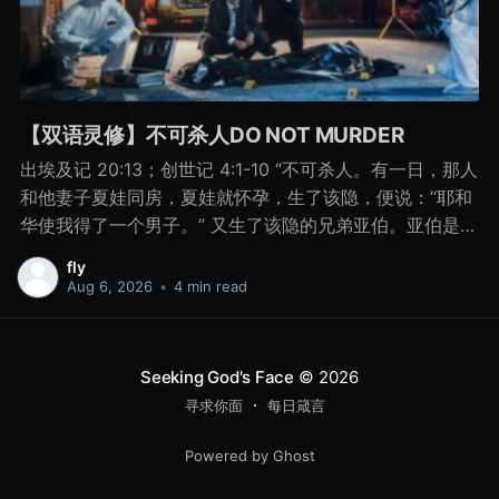
【双语灵修】不可杀人DO NOT MURDER
出埃及记 20:13；创世记 4:1-10 “不可杀人。有一日，那人
和他妻子夏娃同房，夏娃就怀孕，生了该隐，便说：“耶和
华使我得了一个男子。” 又生了该隐的兄弟亚伯。亚伯是牧
羊的，该隐是种地的。 有一日，该隐拿地里的出产为供物
fly
献给耶和华， 亚伯也将他羊群中头生的和羊的脂油献上。
Aug 6, 2026
•
4 min read
耶和华看中了亚伯和他的供物， 只是看不中该隐和他的供
物。该隐就大大地发怒，变了脸色。 耶和华对该隐说：“你
为什么发怒呢？你为什么变了脸色呢？ 你若行得好，岂不
Seeking God's Face
© 2026
蒙悦纳？你若行得不好，罪就伏在门前。它必恋慕你，你
寻求你面
每日箴言
却要制伏它。” 该隐与他兄弟亚伯说话，二人正在田间，该
隐起来打他兄弟亚伯，把他杀了。 耶和华对该隐说：“你兄
Powered by Ghost
弟亚伯在哪里？”他说：“我不知道。我岂是看守我兄弟的