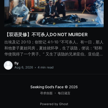
【双语灵修】不可杀人DO NOT MURDER
出埃及记 20:13；创世记 4:1-10 “不可杀人。有一日，那人
和他妻子夏娃同房，夏娃就怀孕，生了该隐，便说：“耶和
华使我得了一个男子。” 又生了该隐的兄弟亚伯。亚伯是牧
羊的，该隐是种地的。 有一日，该隐拿地里的出产为供物
fly
献给耶和华， 亚伯也将他羊群中头生的和羊的脂油献上。
Aug 6, 2026
•
4 min read
耶和华看中了亚伯和他的供物， 只是看不中该隐和他的供
物。该隐就大大地发怒，变了脸色。 耶和华对该隐说：“你
为什么发怒呢？你为什么变了脸色呢？ 你若行得好，岂不
Seeking God's Face
© 2026
蒙悦纳？你若行得不好，罪就伏在门前。它必恋慕你，你
寻求你面
每日箴言
却要制伏它。” 该隐与他兄弟亚伯说话，二人正在田间，该
隐起来打他兄弟亚伯，把他杀了。 耶和华对该隐说：“你兄
Powered by Ghost