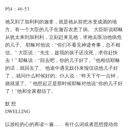
约4：46-53
祂又到了加利利的迦拿，就是祂从前把水变成酒的地
方。有一个大臣的儿子在迦百农患了病。 大臣听说耶稣
从犹太来到加利利，立刻赶来见祂，求祂去医治他病危
的儿子。 耶稣对他说：“你们不看见神迹奇事，总不相
信。” 大臣说：“先生，趁我的孩子还没死，求你赶快
去！” 耶稣说：“回去吧，你的儿子好了。”他相信耶稣
的话，就回去了。 他途中遇见奴仆来报信说他儿子好
了， 就问什么时候好的。仆人说：“昨天下午一点钟，
烧就退了。” 他想起正是那时候耶稣对他说“你的儿子好
了！”他和全家都信了。
默 想
DWELLING
以放松的心的再读一遍…… 有什么词或者思想搅动你